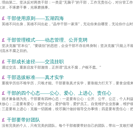
，理由第二。坚决反对两类干部：一类是“无脑子”的干部，工作无责任心，对分管工作
太浓，不琢磨干事，光琢磨挑事。
￡
干部使用原则——五湖四海
英雄不问出身，英雄不问出处，“晶华干部一家亲”，无论你来自哪里，无论你什么
。
￡
干部管理模式——动态管理、公开竞聘
坚决克服“官本位”、“要级别”的思想，企业干部不存在终身制；坚决克服“只能上不
到流水不腐之目的。
￡
干部成长途径——交流挂职
通过交流，重新启发干部激情，正所谓“流水不腐，户枢不蠹。”
￡
干部选拔标准——真才实学
重视学历但不唯学历，只唯才能。干部要靠真才实学，要靠能力打天下，要拿业绩
￡
干部的四个心态——公心、爱心、上进心、责任心
德才兼备德为先，干部要有四种心态：一是要有公心：公开、公平、公正，个人利
来放心；二是要有爱心：爱护企业，爱护领导，爱护员工。自觉维护企业形象，维护
；三是要有上进心：克服一切困难，绞尽脑汁做好领导交办事情；四是要有责任心：
￡
干部要带好团队
没有完美的个人，只有完美的团队。每个干部都要带好自己的团队，带出一支敢打