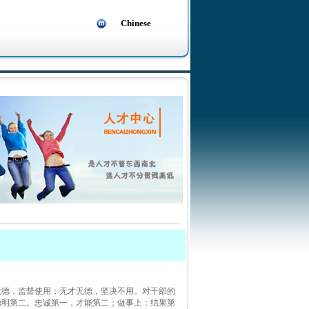
Chinese
无德，监督使用；无才无德，坚决不用。对干部的
聪明第二。忠诚第一，才能第二；做事上：结果第