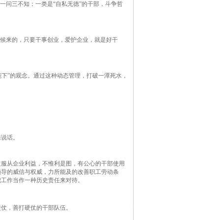
一问三不知；一类是“自私无德”的干部，斗争哲
时候来的，只要干事创业，爱护企业，就是好干
能下”的观念。通过这种动态管理，打破一潭死水，
来说话。
益服从企业利益，不惟利是图，有公心的干部使用
领导的威信与权威，力所能及的改善职工劳动条
把工作当作一种历史责任来对待。
硬仗，善打硬仗的干部队伍。