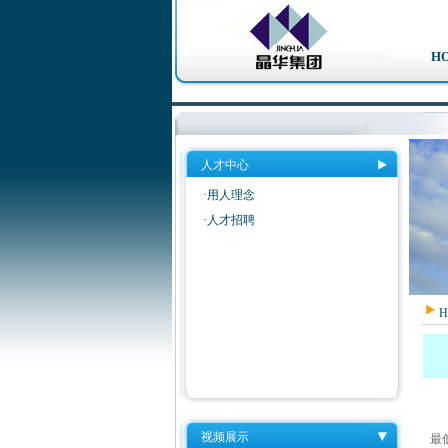
H
人才中心
·用人理念
·人才招聘
H
视频展示
最