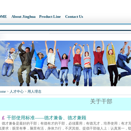
OME
About Jinghua
Product Line
Contact Us
ome
>
人才中心
>
用人理念
关于干部
￡
干部使用标准——德才兼备、德才兼顾
德才兼备是最好的干部；有德有才的干部，必须重用；有德无才，培养使用；有才
低要求：眼里有事，脑里有活，身体力行，不厌其烦。提倡干部做人上：认真第一，